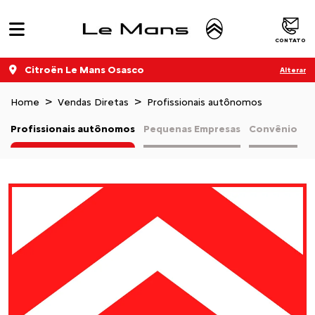
CONTATO
Citroën Le Mans Osasco
Alterar
Home
Vendas Diretas
Profissionais autônomos
Profissionais autônomos
Pequenas Empresas
Convênio
V