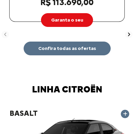
R$ 113.690,00
Garanta o seu
templates.template-01.components.carousel.texts.contro
te
Confira todas as ofertas
LINHA CITROËN
BASALT