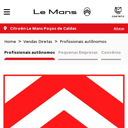
CONTATO
Citroën Le Mans Poços de Caldas
Alterar
Home
Vendas Diretas
Profissionais autônomos
Profissionais autônomos
Pequenas Empresas
Convênio
V