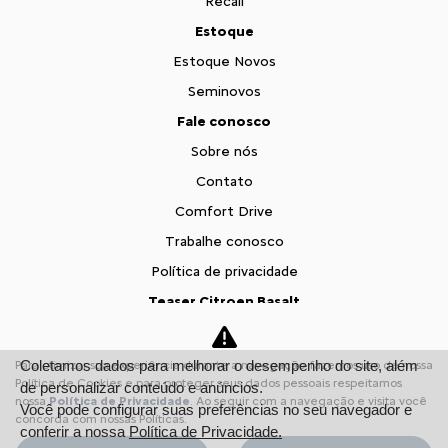
Recall
Estoque
Estoque Novos
Seminovos
Fale conosco
Sobre nós
Contato
Comfort Drive
Trabalhe conosco
Política de privacidade
Teaser Citroen Basalt
Desacelere. Seu bem maior é a vida.
Coletamos dados para melhorar o desempenho do site, além
Para otimizar sua experiência durante a navegação, fazemos uso de nossa
Política de Cookies e para proteger seus dados pessoais respeitamos
de personalizar conteúdo e anúncios.
Desenvolvido pela DEALERSPACE ® Direitos Reservados.
nossa
Política de Privacidade
. Ao seguir com a navegação e visita você
Você pode configurar suas preferências no seu navegador e
concorda com nossas Políticas.
conferir a nossa
Política de Privacidade.
Variavel de email vai ser: Variavel de JS > g_ECObj.email