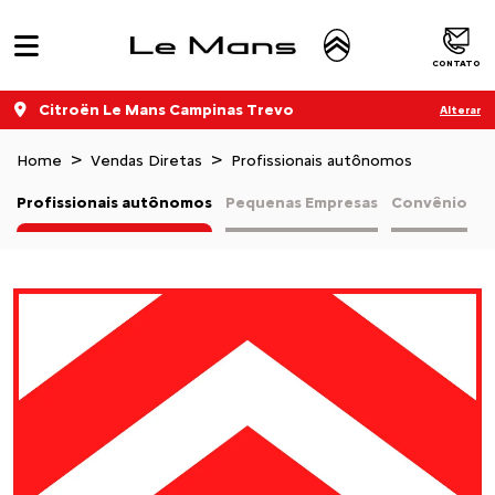
CONTATO
Citroën Le Mans Campinas Trevo
Alterar
Home
Vendas Diretas
Profissionais autônomos
Profissionais autônomos
Pequenas Empresas
Convênio
V