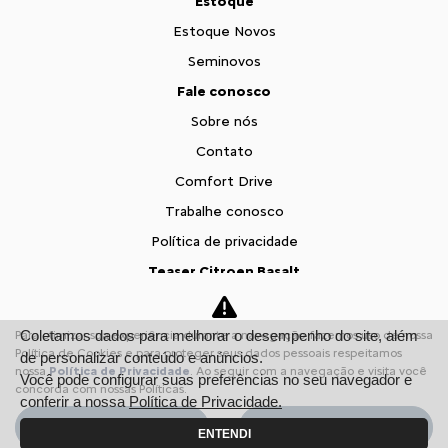
Estoque
Estoque Novos
Seminovos
Fale conosco
Sobre nós
Contato
Comfort Drive
Trabalhe conosco
Política de privacidade
Teaser Citroen Basalt
Desacelere. Seu bem maior é a vida.
Coletamos dados para melhorar o desempenho do site, além
Para otimizar sua experiência durante a navegação, fazemos uso de nossa
Política de Cookies e para proteger seus dados pessoais respeitamos
de personalizar conteúdo e anúncios.
Desenvolvido pela DEALERSPACE ® Direitos Reservados.
nossa
Política de Privacidade
. Ao seguir com a navegação e visita você
Você pode configurar suas preferências no seu navegador e
concorda com nossas Políticas.
conferir a nossa
Política de Privacidade.
Variavel de email vai ser: Variavel de JS > g_ECObj.email
Variavel de telefone vai ser: Variavel de JS >
Aceitar
Recusar
ENTENDI