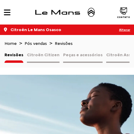
CONTATO
Citroën Le Mans Osasco
Alterar
Home
Pós vendas
Revisões
Revisões
Citroën Citizen
Peças e acessórios
Citroën Assi