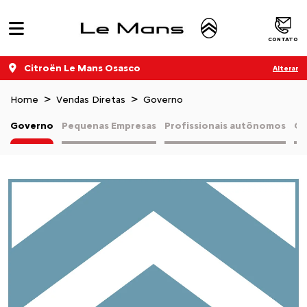
CONTATO
Citroën Le Mans Osasco
Alterar
Home
Vendas Diretas
Governo
Governo
Pequenas Empresas
Profissionais autônomos
Co