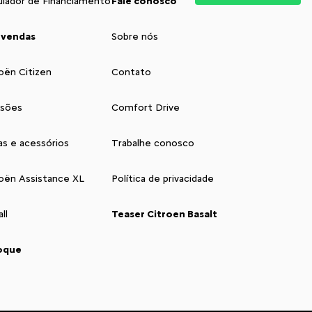
ulador de Financiamento
Fale conosco
 vendas
Sobre nós
oën Citizen
Contato
isões
Comfort Drive
as e acessórios
Trabalhe conosco
roën Assistance XL
Política de privacidade
ll
Teaser Citroen Basalt
oque