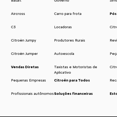
Basalt
Governo
Sim
Aircross
Carro para frota
Pós
C3
Locadoras
Citr
Citroën Jumpy
Produtores Rurais
Rev
Citroën Jumper
Autoescola
Peç
Vendas Diretas
Taxistas e Motoristas de
Cit
Aplicativo
Pequenas Empresas
Citroën para Todos
Reca
Profissionais autônomos
Soluções financeiras
Est