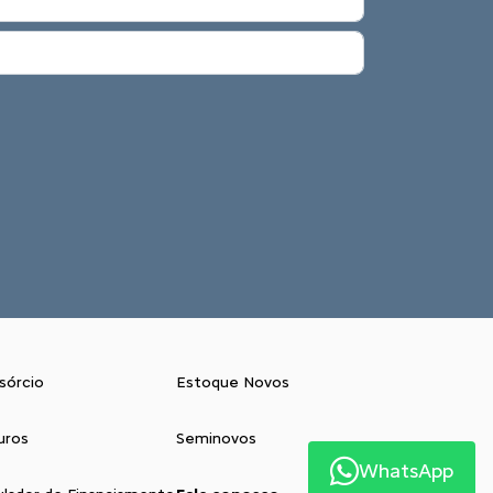
sórcio
Estoque Novos
uros
Seminovos
WhatsApp