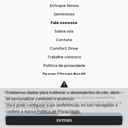
Estoque Novos
Seminovos
Fale conosco
Sobre nós
Contato
Comfort Drive
Trabalhe conosco
Política de privacidade
Teaser Citroen Basalt
Desacelere. Seu bem maior é a vida.
Coletamos dados para melhorar o desempenho do site, além
Para otimizar sua experiência durante a navegação, fazemos uso de nossa
Política de Cookies e para proteger seus dados pessoais respeitamos
de personalizar conteúdo e anúncios.
Desenvolvido pela DEALERSPACE ® Direitos Reservados.
nossa
Política de Privacidade
. Ao seguir com a navegação e visita você
Você pode configurar suas preferências no seu navegador e
concorda com nossas Políticas.
conferir a nossa
Política de Privacidade.
Variavel de email vai ser: Variavel de JS > g_ECObj.email
Variavel de telefone vai ser: Variavel de JS >
Aceitar
Recusar
ENTENDI
g_ECObj.phone_number