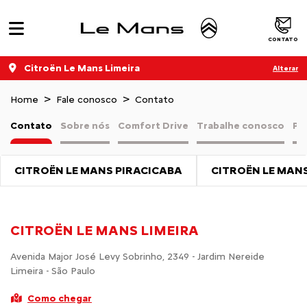
CONTATO
Citroën Le Mans Limeira
Alterar
Home
Fale conosco
Contato
Contato
Sobre nós
Comfort Drive
Trabalhe conosco
Pol
CITROËN LE MANS PIRACICABA
CITROËN LE MAN
CITROËN LE MANS LIMEIRA
Avenida Major José Levy Sobrinho, 2349 - Jardim Nereide
Limeira - São Paulo
Como chegar