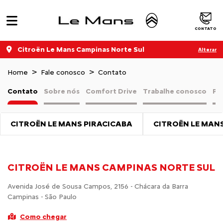
CONTATO
Citroën Le Mans Campinas Norte Sul
Alterar
Home
Fale conosco
Contato
Contato
Sobre nós
Comfort Drive
Trabalhe conosco
Pol
CITROËN LE MANS PIRACICABA
CITROËN LE MAN
CITROËN LE MANS CAMPINAS NORTE SUL
Avenida José de Sousa Campos, 2156 - Chácara da Barra
Campinas - São Paulo
Como chegar