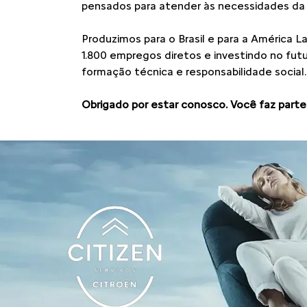
C3
FEEL PLUS 1.0 MT 2026
AI
De: R$ 97.590,00
R$ 87.590,00
templates.template-01.components.carousel.tex