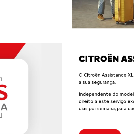
AS SOBRE
 histórico: 1 milhão de
ssa fábrica em Porto Real
novação e conforto
 fabricados. Todos
mília brasileira.