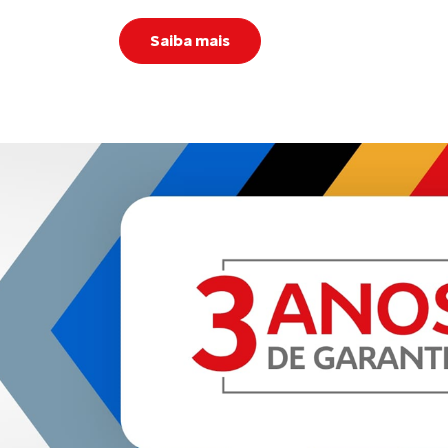
1 MILHÃO DE HISTÓRI
RODAS
Em maio de 2025, a Citroën celebra um marco
carros produzidos no Brasil! Desde 2001, no
(RJ) é o coração da nossa operação, onde i
ganham vida.
Em todos esses anos, foram vários modelos
pensados para atender às necessidades da fa