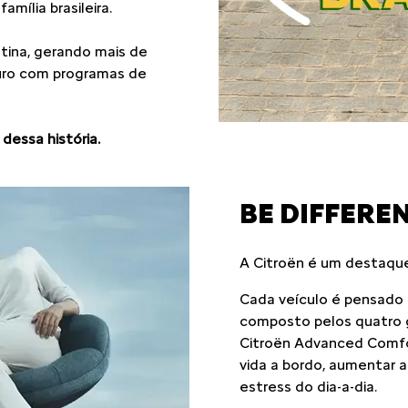
VEÍCULOS EM OFERTA
AIRCROSS
AIRCROSS
RCROSS FEEL TURBO 200
AIRCROSS 7 FEEL TUR
AT 2026
200 AT 2026
De: R$ 130.790,00
R$ 119.990,00
ts.control_prev
R$ 120.790,0