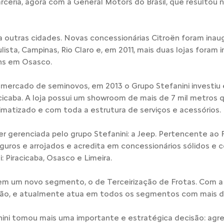
rceria, agora com a General Motors do Brasil, que resulto
 outras cidades. Novas concessionárias Citroën foram inaugu
ista, Campinas, Rio Claro e, em 2011, mais duas lojas foram i
ans em Osasco.
 mercado de seminovos, em 2013 o Grupo Stefanini investiu
acicaba. A loja possui um showroom de mais de 7 mil metros
matizado e com toda a estrutura de serviços e acessórios.
r gerenciada pelo grupo Stefanini: a Jeep. Pertencente ao F
uros e arrojados e acredita em concessionários sólidos e c
: Piracicaba, Osasco e Limeira.
m um novo segmento, o de Terceirização de Frotas. Com a a
ão, e atualmente atua em todos os segmentos com mais de
ini tomou mais uma importante e estratégica decisão: agre