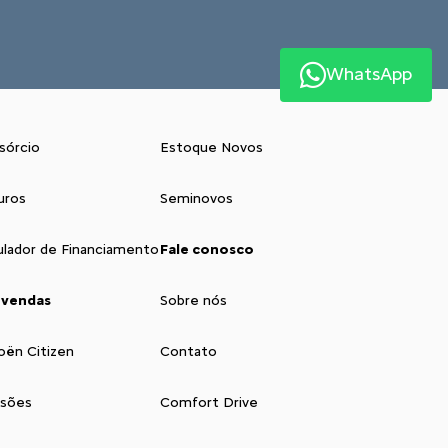
WhatsApp
sórcio
Estoque Novos
uros
Seminovos
ulador de Financiamento
Fale conosco
 vendas
Sobre nós
oën Citizen
Contato
isões
Comfort Drive