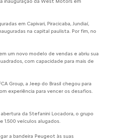
u na inauguração da West Motors em
radas em Capivari, Piracicaba, Jundiaí,
nauguradas na capital paulista. Por fim, no
 em um novo modelo de vendas e abriu sua
 quadrados, com capacidade para mais de
CA Group, a Jeep do Brasil chegou para
om experiência para vencer os desafios.
bertura da Stefanini Locadora, o grupo
 1.500 veículos alugados.
gar a bandeira Peugeot às suas