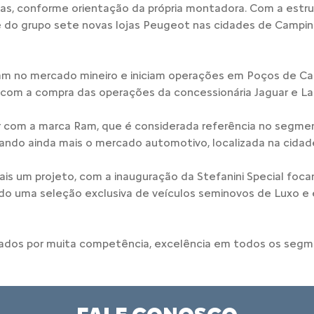
cas, conforme orientação da própria montadora. Com a estrut
do grupo sete novas lojas Peugeot nas cidades de Campinas,
am no mercado mineiro e iniciam operações em Poços de Cal
 com a compra das operações da concessionária Jaguar e L
r com a marca Ram, que é considerada referência no segme
ndo ainda mais o mercado automotivo, localizada na cidade
ais um projeto, com a inauguração da Stefanini Special fo
ndo uma seleção exclusiva de veículos seminovos de Luxo e 
rcados por muita competência, excelência em todos os se