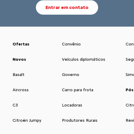
Entrar em contato
Ofertas
Convênio
Con
Novos
Veículos diplomáticos
Seg
Basalt
Governo
Sim
Aircross
Carro para frota
Pós
C3
Locadoras
Citr
Citroën Jumpy
Produtores Rurais
Rev