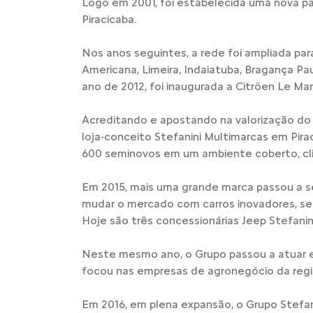
Logo em 2001, foi estabelecida uma nova pa
Piracicaba.
Nos anos seguintes, a rede foi ampliada para
Americana, Limeira, Indaiatuba, Bragança Paul
ano de 2012, foi inaugurada a Citröen Le M
Acreditando e apostando na valorização do
loja-conceito Stefanini Multimarcas em Pir
600 seminovos em um ambiente coberto, cli
Em 2015, mais uma grande marca passou a se
mudar o mercado com carros inovadores, seg
Hoje são três concessionárias Jeep Stefanini
Neste mesmo ano, o Grupo passou a atuar e
focou nas empresas de agronegócio da regi
Em 2016, em plena expansão, o Grupo Stefan