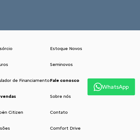
sórcio
Estoque Novos
uros
Seminovos
ulador de Financiamento
Fale conosco
WhatsApp
 vendas
Sobre nós
oën Citizen
Contato
isões
Comfort Drive