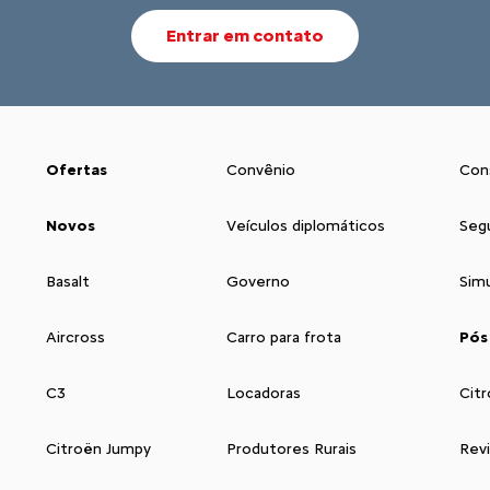
Entrar em contato
Ofertas
Convênio
Con
Novos
Veículos diplomáticos
Seg
Basalt
Governo
Sim
Aircross
Carro para frota
Pós
C3
Locadoras
Citr
Citroën Jumpy
Produtores Rurais
Rev