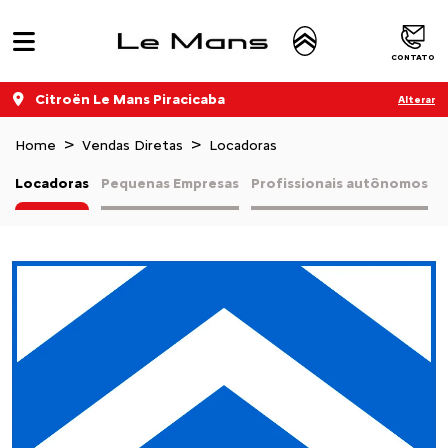
CONTATO
Citroën Le Mans Piracicaba
Alterar
Home
Vendas Diretas
Locadoras
Locadoras
Pequenas Empresas
Profissionais autônomos