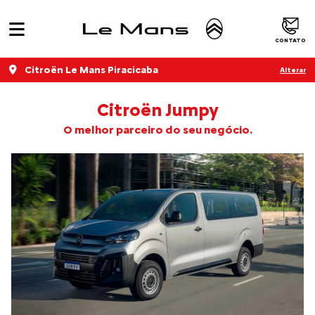
CONTATO
Citroën Le Mans Piracicaba
Alterar
Citroën Jumpy
O melhor parceiro do seu negócio.