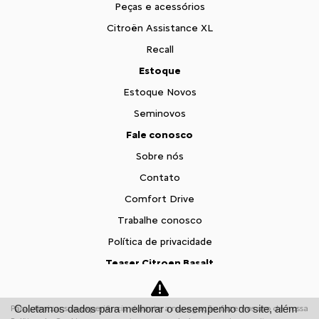
Peças e acessórios
Citroën Assistance XL
Recall
Estoque
Estoque Novos
Seminovos
Fale conosco
Sobre nós
Contato
Comfort Drive
Trabalhe conosco
Política de privacidade
Teaser Citroen Basalt
Desacelere. Seu bem maior é a vida.
Coletamos dados para melhorar o desempenho do site, além
Para otimizar sua experiência durante a navegação, fazemos uso de nossa