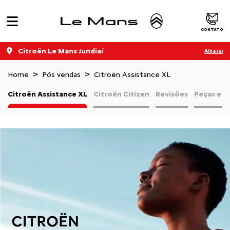
CONTATO
Citroën Le Mans Jundiaí
Alterar
Home
Pós vendas
Citroën Assistance XL
Citroën Assistance XL
Citroën Citizen
Revisões
Peças e a