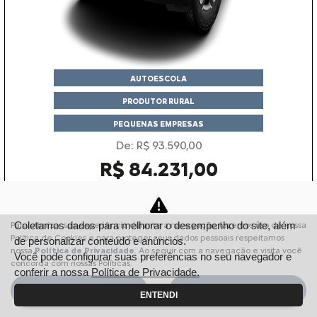
AUTOESCOLA
PRODUTOR RURAL
PEQUENAS EMPRESAS
De: R$ 93.590,00
R$ 84.231,00
Garanta o seu
Coletamos dados para melhorar o desempenho do site, além
Para otimizar sua experiência durante a navegação, fazemos uso de nossa
Política de Cookies e para proteger seus dados pessoais respeitamos
de personalizar conteúdo e anúncios.
nossa
Política de Privacidade
. Ao seguir com a navegação e visita você
Você pode configurar suas preferências no seu navegador e
concorda com nossas Políticas.
C3
conferir a nossa
Política de Privacidade.
XTR 1.0 MT 2026
Aceitar
Recusar
ENTENDI