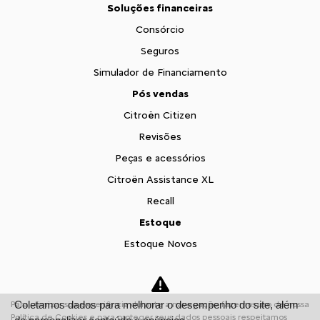
Soluções financeiras
Consórcio
Seguros
Simulador de Financiamento
Pós vendas
Citroën Citizen
Revisões
Peças e acessórios
Citroën Assistance XL
Recall
Estoque
Estoque Novos
Seminovos
Fale conosco
Coletamos dados para melhorar o desempenho do site, além
Para otimizar sua experiência durante a navegação, fazemos uso de nossa
Sobre nós
Política de Cookies e para proteger seus dados pessoais respeitamos