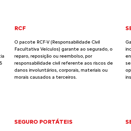
RCF
S
O pacote RCF-V (Responsabilidade Civil
Ga
Facultativa Veículos) garante ao segurado, o
in
ia
reparo, reposição ou reembolso, por
en
5
responsabilidade civil referente aos riscos de
se
danos involuntários, corporais, materiais ou
op
morais causados a terceiros.
in
SEGURO PORTÁTEIS
S