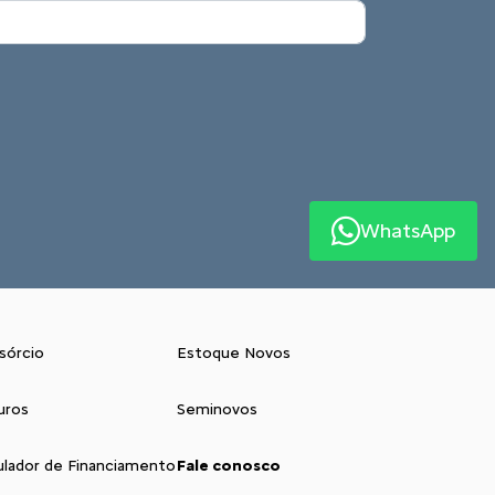
WhatsApp
sórcio
Estoque Novos
uros
Seminovos
ulador de Financiamento
Fale conosco