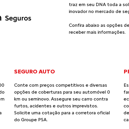
traz em seu DNA toda a soli
inovador no mercado de seg
Confira abaixo as opções d
receber mais informações.
SEGURO AUTO
P
00
Conte com preços competitivos e diversas
Es
 do
opções de coberturas para seu automóvel 0
fa
em
km ou seminovo. Assegure seu carro contra
ec
furtos, acidentes e outros imprevistos.
co
a
Solicite uma cotação para a corretora oficial
de
do Groupe PSA.
ca