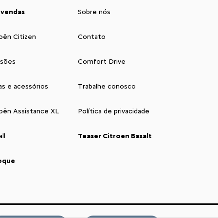
 vendas
Sobre nós
oën Citizen
Contato
isões
Comfort Drive
as e acessórios
Trabalhe conosco
roën Assistance XL
Política de privacidade
ll
Teaser Citroen Basalt
oque