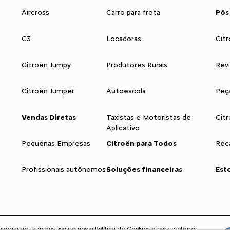
Aircross
Carro para frota
Pós
C3
Locadoras
Citr
Citroën Jumpy
Produtores Rurais
Rev
Citroën Jumper
Autoescola
Peç
Vendas Diretas
Taxistas e Motoristas de
Cit
Aplicativo
Pequenas Empresas
Citroën para Todos
Reca
Profissionais autônomos
Soluções financeiras
Est
navegação, fazemos uso de nossa Política de Cookies e para proteger