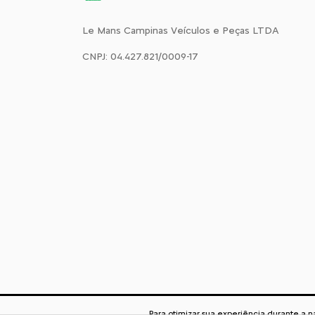
Le Mans Campinas Veículos e Peças LTDA
CNPJ: 04.427.821/0009-17
Para otimizar sua experiência durante a 