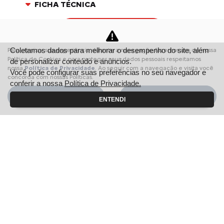
FICHA TÉCNICA
ENTRAR EM CONTATO
Coletamos dados para melhorar o desempenho do site, além
Para otimizar sua experiência durante a navegação, fazemos uso de nossa
Comparar versão
Política de Cookies e para proteger seus dados pessoais respeitamos
de personalizar conteúdo e anúncios.
nossa
Política de Privacidade
. Ao seguir com a navegação e visita você
Você pode configurar suas preferências no seu navegador e
concorda com nossas Políticas.
conferir a nossa
Política de Privacidade.
Aceitar
Recusar
ENTENDI
FIQUE POR DENTRO
DOS DETALHES
Linha XTR
Versatilidade