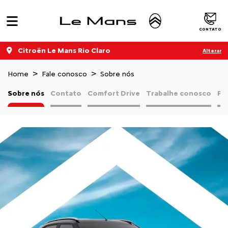
CONTATO
Citroën Le Mans Rio Claro
Alterar
Home
Fale conosco
Sobre nós
Sobre nós
Contato
Comfort Drive
Trabalhe conosco
Pol