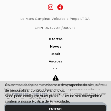
Le Mans Campinas Veículos e Peças LTDA
CNPJ: 04.427.821/0009-17
Ofertas
Novos
Basalt
Aircross
C3
Citroën Jumpy
Citroën Jumper
Coletamos dados para melhorar o desempenho do site, além
Para otimizar sua experiência durante a navegação, fazemos uso de nossa
Política de Cookies e para proteger seus dados pessoais respeitamos
de personalizar conteúdo e anúncios.
Vendas Diretas
nossa
Política de Privacidade
. Ao seguir com a navegação e visita você
Você pode configurar suas preferências no seu navegador e
Pequenas Empresas
concorda com nossas Políticas.
conferir a nossa
Política de Privacidade.
Profissionais autônomos
Aceitar
Recusar
ENTENDI