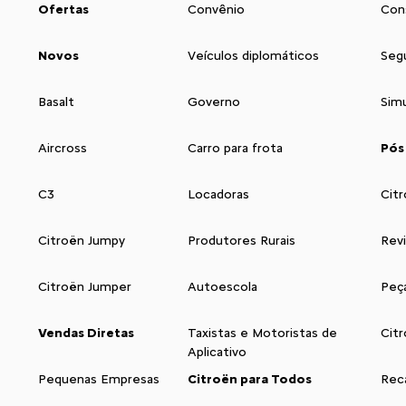
Ofertas
Convênio
Con
Novos
Veículos diplomáticos
Seg
Basalt
Governo
Sim
Aircross
Carro para frota
Pós
C3
Locadoras
Citr
Citroën Jumpy
Produtores Rurais
Rev
Citroën Jumper
Autoescola
Peç
Vendas Diretas
Taxistas e Motoristas de
Cit
Aplicativo
Pequenas Empresas
Citroën para Todos
Reca