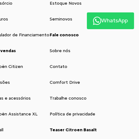
sórcio
Estoque Novos
uros
Seminovos
WhatsApp
ulador de Financiamento
Fale conosco
 vendas
Sobre nós
oën Citizen
Contato
isões
Comfort Drive
as e acessórios
Trabalhe conosco
roën Assistance XL
Política de privacidade
ll
Teaser Citroen Basalt