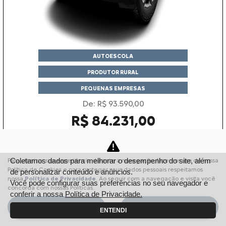
AUTOESCOLA
PRODUTOR RURAL
PEQUENAS EMPRESAS
De: R$ 93.590,00
R$ 84.231,00
Garanta o seu
Coletamos dados para melhorar o desempenho do site, além
Para otimizar sua experiência durante a navegação, fazemos uso de nossa
Política de Cookies e para proteger seus dados pessoais respeitamos
de personalizar conteúdo e anúncios.
nossa
Política de Privacidade
. Ao seguir com a navegação e visita você
Você pode configurar suas preferências no seu navegador e
concorda com nossas Políticas.
C3
conferir a nossa
Política de Privacidade.
XTR 1.0 MT 2026
Aceitar
Recusar
ENTENDI