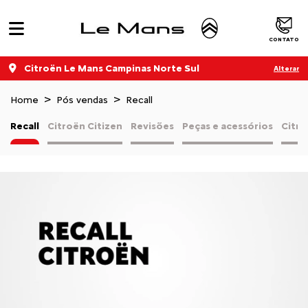
CONTATO
Citroën Le Mans Campinas Norte Sul
Alterar
Home
Pós vendas
Recall
Recall
Citroën Citizen
Revisões
Peças e acessórios
Citro