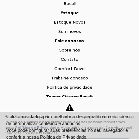
Recall
Estoque
Estoque Novos
Seminovos
Fale conosco
Sobre nós
Contato
Comfort Drive
Trabalhe conosco
Política de privacidade
Teaser Citroen Basalt
Desacelere. Seu bem maior é a vida.
Coletamos dados para melhorar o desempenho do site, além
Para otimizar sua experiência durante a navegação, fazemos uso de nossa
Política de Cookies e para proteger seus dados pessoais respeitamos
de personalizar conteúdo e anúncios.
Desenvolvido pela DEALERSPACE ® Direitos Reservados.
nossa
Política de Privacidade
. Ao seguir com a navegação e visita você
Você pode configurar suas preferências no seu navegador e
concorda com nossas Políticas.
conferir a nossa
Política de Privacidade.
Variavel de email vai ser: Variavel de JS > g_ECObj.email