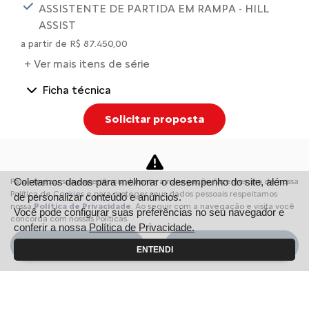
ASSISTENTE DE PARTIDA EM RAMPA - HILL
ASSIST
a partir de R$ 87.450,00
+ Ver mais itens de série
Ficha técnica
Solicitar proposta
Comparar versão
Coletamos dados para melhorar o desempenho do site, além
Para otimizar sua experiência durante a navegação, fazemos uso de nossa
Política de Cookies e para proteger seus dados pessoais respeitamos
de personalizar conteúdo e anúncios.
nossa
Política de Privacidade
. Ao seguir com a navegação e visita você
Você pode configurar suas preferências no seu navegador e
concorda com nossas Políticas.
conferir a nossa
Política de Privacidade.
Aceitar
Recusar
INFORMAÇÕES SOBRE C3
ENTENDI