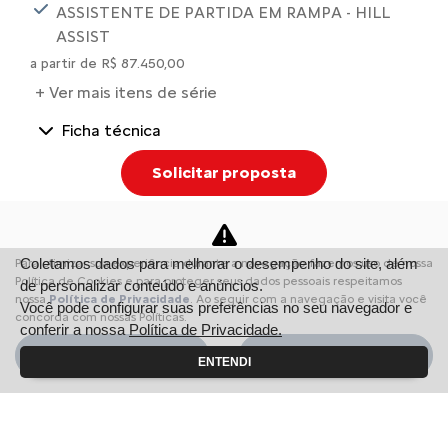
ASSISTENTE DE PARTIDA EM RAMPA - HILL
ASSIST
a partir de R$ 87.450,00
+ Ver mais itens de série
Ficha técnica
Solicitar proposta
Comparar versão
Coletamos dados para melhorar o desempenho do site, além
Para otimizar sua experiência durante a navegação, fazemos uso de nossa
Política de Cookies e para proteger seus dados pessoais respeitamos
de personalizar conteúdo e anúncios.
nossa
Política de Privacidade
. Ao seguir com a navegação e visita você
Você pode configurar suas preferências no seu navegador e
concorda com nossas Políticas.
conferir a nossa
Política de Privacidade.
Aceitar
Recusar
INFORMAÇÕES SOBRE C3
ENTENDI