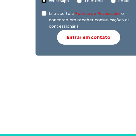
Whatsapp
Telefone
Email
Li e aceito a
Política de Privacidade
e
concordo em receber comunicações da
concessionária.
Entrar em contato