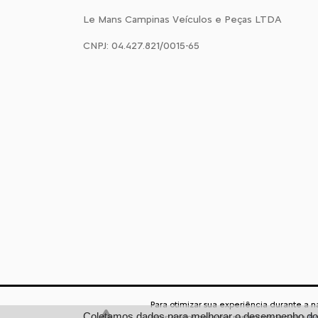
Le Mans Campinas Veículos e Peças LTDA
CNPJ: 04.427.821/0015-65
Para otimizar sua experiência durante a 
Desenvolvido pela DEALERSPACE ® Direitos Reservados.
Coletamos dados para melhorar o desempenho do s
seus dados pessoais respeitamos nossa
Po