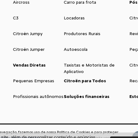
Aircross
Carro para frota
Pós
C3
Locadoras
Citr
Citroën Jumpy
Produtores Rurais
Rev
Citroën Jumper
Autoescola
Peç
Vendas Diretas
Taxistas e Motoristas de
Cit
Aplicativo
Pequenas Empresas
Citroën para Todos
Reca
Profissionais autônomos
Soluções financeiras
Est
navegação, fazemos uso de nossa Política de Cookies e para proteger
Acompanhe nos
ite, além de personalizar conteúdo e anúncios.
lítica de Privacidade
. Ao seguir com a navegação e visita você