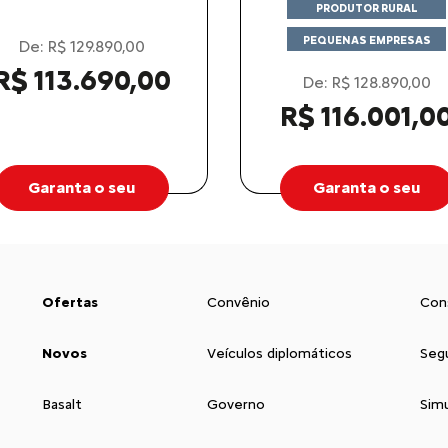
PRODUTOR RURAL
PEQUENAS EMPRESAS
De: R$ 129.890,00
R$ 113.690,00
De: R$ 128.890,00
R$ 116.001,0
Garanta o seu
Garanta o seu
Ofertas
Convênio
Con
Novos
Veículos diplomáticos
Seg
Basalt
Governo
Sim