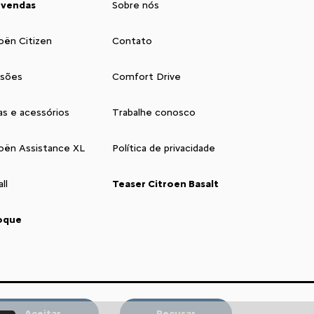
 vendas
Sobre nós
oën Citizen
Contato
isões
Comfort Drive
as e acessórios
Trabalhe conosco
roën Assistance XL
Política de privacidade
ll
Teaser Citroen Basalt
oque
sa concessionária nas Redes Sociais:
Aceitar
Recusar