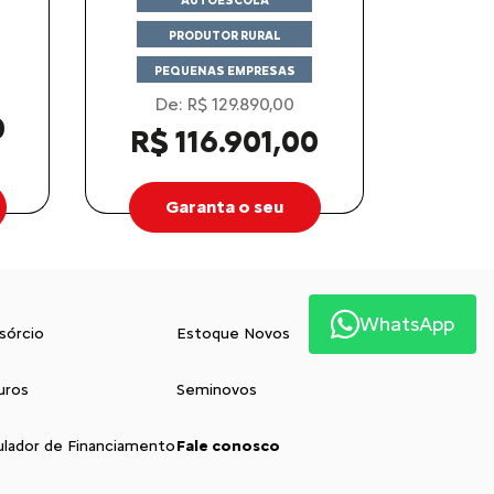
AUTOESCOLA
PRODUTOR RURAL
PEQUENAS EMPRESAS
De: R$ 129.890,00
0
R$ 116.901,00
Garanta o seu
WhatsApp
sórcio
Estoque Novos
uros
Seminovos
ulador de Financiamento
Fale conosco