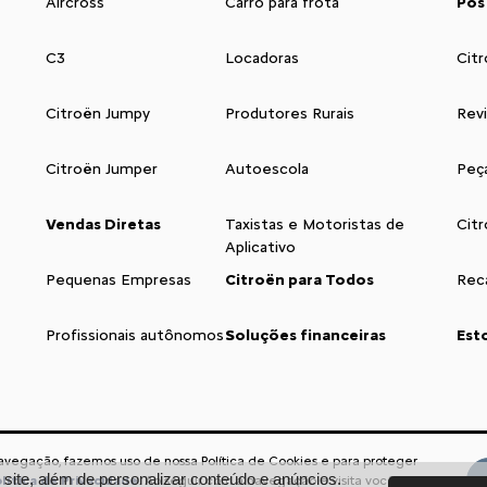
Aircross
Carro para frota
Pós
C3
Locadoras
Citr
Citroën Jumpy
Produtores Rurais
Rev
Citroën Jumper
Autoescola
Peç
Vendas Diretas
Taxistas e Motoristas de
Cit
Aplicativo
Pequenas Empresas
Citroën para Todos
Reca
Profissionais autônomos
Soluções financeiras
Est
navegação, fazemos uso de nossa Política de Cookies e para proteger
Acompanhe nos
ite, além de personalizar conteúdo e anúncios.
lítica de Privacidade
. Ao seguir com a navegação e visita você