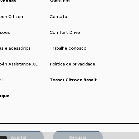
 vendas
Sobre nós
oën Citizen
Contato
isões
Comfort Drive
as e acessórios
Trabalhe conosco
roën Assistance XL
Política de privacidade
ll
Teaser Citroen Basalt
oque
sa concessionária nas Redes Sociais:
Aceitar
Recusar