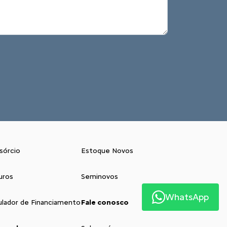
sórcio
Estoque Novos
uros
Seminovos
WhatsApp
ulador de Financiamento
Fale conosco