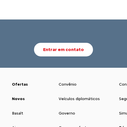
Entrar em contato
Ofertas
Convênio
Con
Novos
Veículos diplomáticos
Seg
Basalt
Governo
Sim