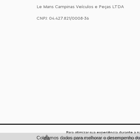
Le Mans Campinas Veículos e Peças LTDA
CNPJ: 04.427.821/0008-36
Para otimizar sua experiência durante a 
Desenvolvido pela DEALERSPACE ® Direitos Reservados.
Coletamos dados para melhorar o desempenho do s
seus dados pessoais respeitamos nossa
Po