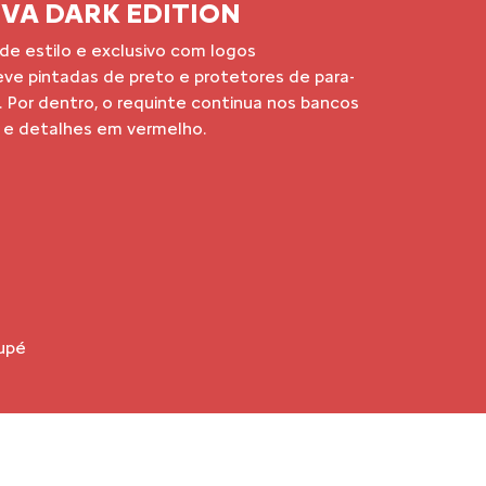
elegância. Aprecie o design SUV Coupé, que
 de um SUV às linhas fluidas e dinâmicas de
m modelo incomparável.
robusta