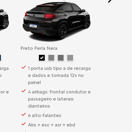
Next
Preto Perla Nera
carga
1 porta usb tipo a de recarga
o
e dados e tomada 12v no
painel
tor e
4 airbags: frontal condutor e
passageiro e laterais
dianteiros
6 alto-falantes
Abs + esc + asr + ebd