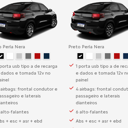
o Perla Nera
Preto Perla Nera
 porta usb tipo a de recarga
1 porta usb tipo a de re
 dados e tomada 12v no
e dados e tomada 12v n
ainel
painel
 airbags: frontal condutor e
4 airbags: frontal condu
assageiro e laterais
passageiro e laterais
ianteiros
dianteiros
 alto-falantes
6 alto-falantes
bs + esc + asr + ebd
Abs + esc + asr + ebd