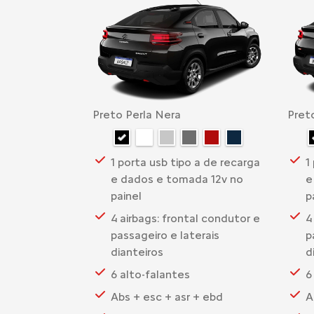
Preto Perla Nera
Pret
1 porta usb tipo a de recarga
1
e dados e tomada 12v no
e
painel
p
4 airbags: frontal condutor e
4
passageiro e laterais
p
dianteiros
d
6 alto-falantes
6
Abs + esc + asr + ebd
A