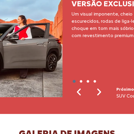
SUV COUPÉ
O melhor da potência e da 
une a imponência e robustez
um Coupé, resultando em u
Próximo
Frente 
Previous
Next