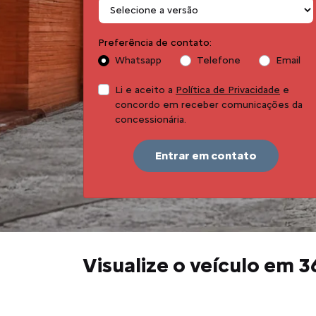
Preferência de contato:
Whatsapp
Telefone
Email
Li e aceito a
Política de Privacidade
e
concordo em receber comunicações da
concessionária.
Entrar em contato
Visualize o veículo em 3