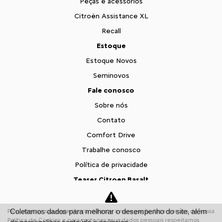
Peças e acessórios
Citroën Assistance XL
Recall
Estoque
Estoque Novos
Seminovos
Fale conosco
Sobre nós
Contato
Comfort Drive
Trabalhe conosco
Política de privacidade
Teaser Citroen Basalt
Desacelere. Seu bem maior é a vida.
Coletamos dados para melhorar o desempenho do site, além
Para otimizar sua experiência durante a navegação, fazemos uso de nossa
Política de Cookies e para proteger seus dados pessoais respeitamos