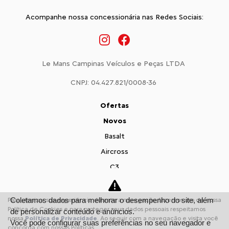
Acompanhe nossa concessionária nas Redes Sociais:
Le Mans Campinas Veículos e Peças LTDA
CNPJ: 04.427.821/0008-36
Ofertas
Novos
Basalt
Aircross
C3
Citroën Jumpy
Citroën Jumper
Coletamos dados para melhorar o desempenho do site, além
Para otimizar sua experiência durante a navegação, fazemos uso de nossa
Política de Cookies e para proteger seus dados pessoais respeitamos
de personalizar conteúdo e anúncios.
Vendas Diretas
nossa
Política de Privacidade
. Ao seguir com a navegação e visita você
Você pode configurar suas preferências no seu navegador e
Pequenas Empresas
concorda com nossas Políticas.