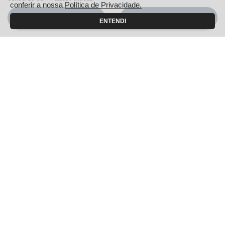
conferir a nossa
Política de Privacidade.
Profissionais autônomos
Aceitar
Recusar
ENTENDI
Convênio
Veículos diplomáticos
Governo
Carro para frota
Locadoras
Produtores Rurais
Autoescola
Taxistas e Motoristas de Aplicativo
Citroën para Todos
Soluções financeiras
Consórcio
Seguros
Simulador de Financiamento