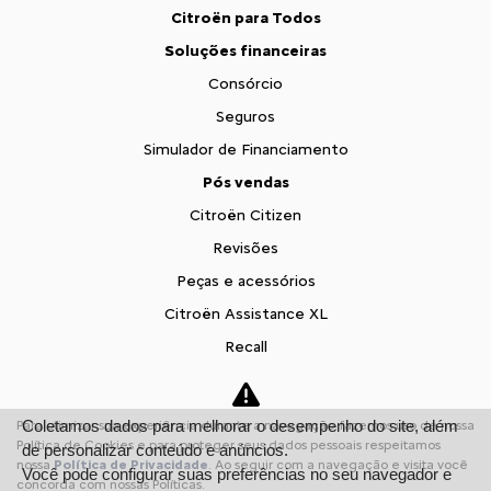
Citroën para Todos
Soluções financeiras
Consórcio
Seguros
Simulador de Financiamento
Pós vendas
Citroën Citizen
Revisões
Peças e acessórios
Citroën Assistance XL
Recall
Estoque
Estoque Novos
Coletamos dados para melhorar o desempenho do site, além
Para otimizar sua experiência durante a navegação, fazemos uso de nossa
Seminovos
Política de Cookies e para proteger seus dados pessoais respeitamos
de personalizar conteúdo e anúncios.
nossa
Política de Privacidade
. Ao seguir com a navegação e visita você
Você pode configurar suas preferências no seu navegador e
Fale conosco
concorda com nossas Políticas.