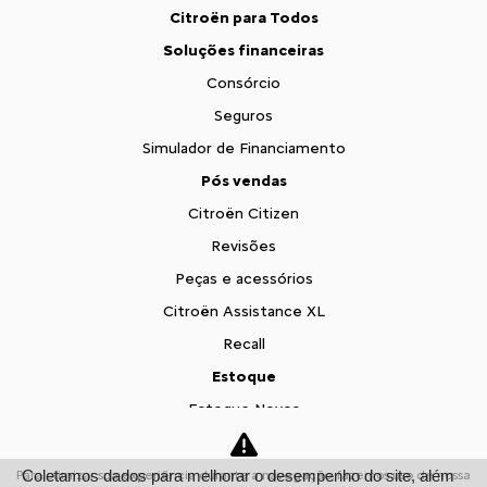
Citroën para Todos
Soluções financeiras
Consórcio
Seguros
Simulador de Financiamento
Pós vendas
Citroën Citizen
Revisões
Peças e acessórios
Citroën Assistance XL
Recall
Estoque
Estoque Novos
Seminovos
Fale conosco
Coletamos dados para melhorar o desempenho do site, além
Para otimizar sua experiência durante a navegação, fazemos uso de nossa