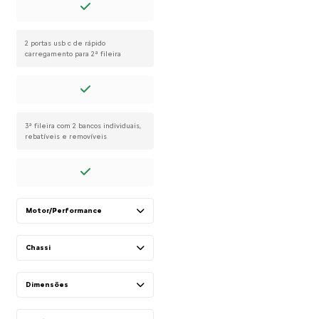
2 portas usb c de rápido
carregamento para 2ª fileira
3ª fileira com 2 bancos individuais,
rebatíveis e removíveis
Motor/Performance
Chassi
Dimensões