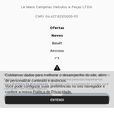
Le Mans Campinas Veículos e Peças LTDA
CNPJ: 04.427.821/0005-93
Ofertas
Novos
Basalt
Aircross
C3
Citroën Jumpy
Citroën Jumper
Coletamos dados para melhorar o desempenho do site, além
Para otimizar sua experiência durante a navegação, fazemos uso de nossa
Política de Cookies e para proteger seus dados pessoais respeitamos
de personalizar conteúdo e anúncios.
Vendas Diretas
nossa
Política de Privacidade
. Ao seguir com a navegação e visita você
Você pode configurar suas preferências no seu navegador e
Pequenas Empresas
concorda com nossas Políticas.
conferir a nossa
Política de Privacidade.
Profissionais autônomos
Aceitar
Recusar
ENTENDI
Convênio
Veículos diplomáticos