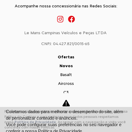
Acompanhe nossa concessionária nas Redes Sociais:
Le Mans Campinas Veículos e Peças LTDA
CNPJ: 04.427.821/0015-65
Ofertas
Novos
Basalt
Aircross
C3
Citroën Jumpy
Citroën Jumper
Coletamos dados para melhorar o desempenho do site, além
Para otimizar sua experiência durante a navegação, fazemos uso de nossa
Política de Cookies e para proteger seus dados pessoais respeitamos
de personalizar conteúdo e anúncios.
Vendas Diretas
nossa
Política de Privacidade
. Ao seguir com a navegação e visita você
Você pode configurar suas preferências no seu navegador e
Pequenas Empresas
concorda com nossas Políticas.
conferir a nossa
Política de Privacidade.