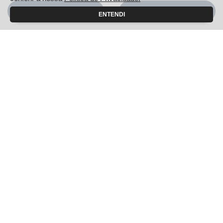
Profissionais autônomos
Aceitar
Recusar
ENTENDI
Convênio
Veículos diplomáticos
Governo
Carro para frota
Locadoras
Produtores Rurais
Autoescola
Taxistas e Motoristas de Aplicativo
Citroën para Todos
Soluções financeiras
Consórcio
Seguros
Simulador de Financiamento
Pós vendas