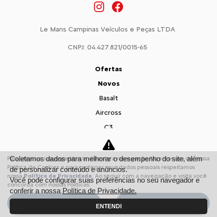
Le Mans Campinas Veículos e Peças LTDA
CNPJ: 04.427.821/0015-65
Ofertas
Novos
Basalt
Aircross
C3
Citroën Jumpy
Citroën Jumper
Coletamos dados para melhorar o desempenho do site, além
Para otimizar sua experiência durante a navegação, fazemos uso de nossa
Política de Cookies e para proteger seus dados pessoais respeitamos
de personalizar conteúdo e anúncios.
Vendas Diretas
nossa
Política de Privacidade
. Ao seguir com a navegação e visita você
Você pode configurar suas preferências no seu navegador e
Pequenas Empresas
concorda com nossas Políticas.
conferir a nossa
Política de Privacidade.
Profissionais autônomos
Aceitar
Recusar
ENTENDI
Convênio