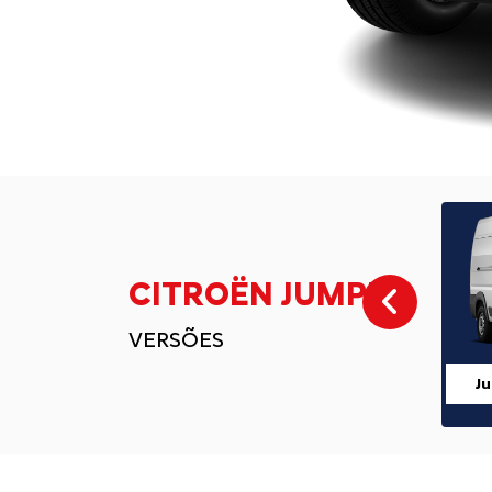
CITROËN JUMPER
Anter
VERSÕES
J