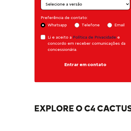
Preferência de contato:
Whatsapp
Telefone
Email
Li e aceito a
Política de Privacidade
e
concordo em receber comunicações da
concessionária.
Entrar em contato
EXPLORE O C4 CACTUS