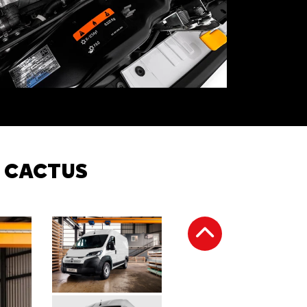
o reduzido e menos poluentes
 CACTUS
Anterior