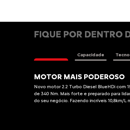
FIQUE POR DENTRO 
Motorização
Capacidade
Tecno
MELHOR TCO
Possui um dos melhores índices TCO (custo
um produto) da categoria, resultando em m
você e o seu negócio.