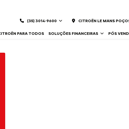
(35) 3014-9600
CITROËN LE MANS POÇO
CITROËN PARA TODOS
SOLUÇÕES FINANCEIRAS
PÓS VEN
CITROËN JUMPER