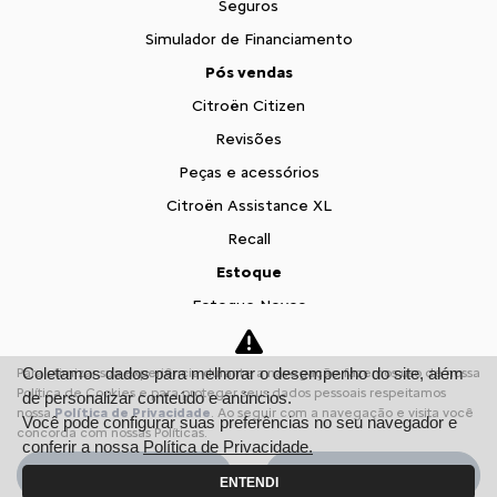
Seguros
Simulador de Financiamento
Pós vendas
Citroën Citizen
Revisões
Peças e acessórios
Citroën Assistance XL
Recall
Estoque
Estoque Novos
Seminovos
Fale conosco
Coletamos dados para melhorar o desempenho do site, além
Para otimizar sua experiência durante a navegação, fazemos uso de nossa
Política de Cookies e para proteger seus dados pessoais respeitamos
de personalizar conteúdo e anúncios.
Sobre nós
nossa
Política de Privacidade
. Ao seguir com a navegação e visita você
Você pode configurar suas preferências no seu navegador e
concorda com nossas Políticas.
Contato
conferir a nossa
Política de Privacidade.
Comfort Drive
Aceitar
Recusar
ENTENDI