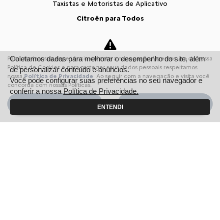
Taxistas e Motoristas de Aplicativo
Citroën para Todos
Soluções financeiras
Consórcio
Coletamos dados para melhorar o desempenho do site, além
Para otimizar sua experiência durante a navegação, fazemos uso de nossa
Seguros
Política de Cookies e para proteger seus dados pessoais respeitamos
de personalizar conteúdo e anúncios.
nossa
Política de Privacidade
. Ao seguir com a navegação e visita você
Simulador de Financiamento
Você pode configurar suas preferências no seu navegador e
concorda com nossas Políticas.
conferir a nossa
Política de Privacidade.
Pós vendas
Aceitar
Recusar
Citroën Citizen
ENTENDI
Revisões
Peças e acessórios
Citroën Assistance XL
Recall
Estoque
Estoque Novos
Seminovos