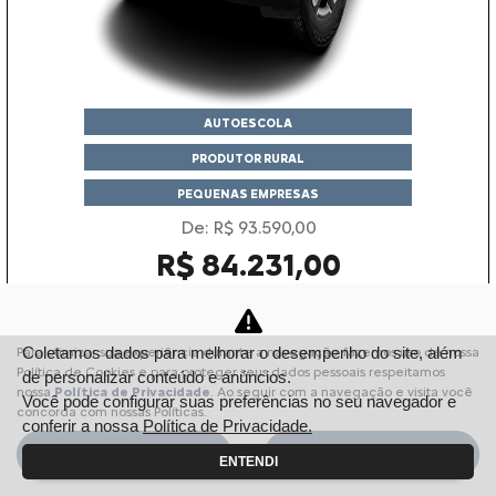
AUTOESCOLA
PRODUTOR RURAL
PEQUENAS EMPRESAS
De: R$ 93.590,00
R$ 84.231,00
Garanta o seu
Coletamos dados para melhorar o desempenho do site, além
Para otimizar sua experiência durante a navegação, fazemos uso de nossa
Política de Cookies e para proteger seus dados pessoais respeitamos
de personalizar conteúdo e anúncios.
nossa
Política de Privacidade
. Ao seguir com a navegação e visita você
Você pode configurar suas preferências no seu navegador e
concorda com nossas Políticas.
C3
conferir a nossa
Política de Privacidade.
XTR 1.0 MT 2026
Aceitar
Recusar
ENTENDI