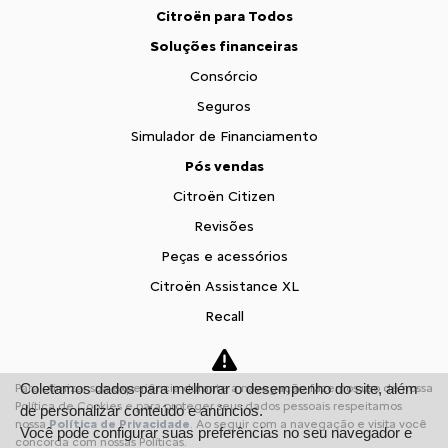
Citroën para Todos
Soluções financeiras
Consórcio
Seguros
Simulador de Financiamento
Pós vendas
Citroën Citizen
Revisões
Peças e acessórios
Citroën Assistance XL
Recall
Estoque
Estoque Novos
Coletamos dados para melhorar o desempenho do site, além
Para otimizar sua experiência durante a navegação, fazemos uso de nossa
Seminovos
Política de Cookies e para proteger seus dados pessoais respeitamos
de personalizar conteúdo e anúncios.
nossa
Política de Privacidade
. Ao seguir com a navegação e visita você
Você pode configurar suas preferências no seu navegador e
Fale conosco
concorda com nossas Políticas.