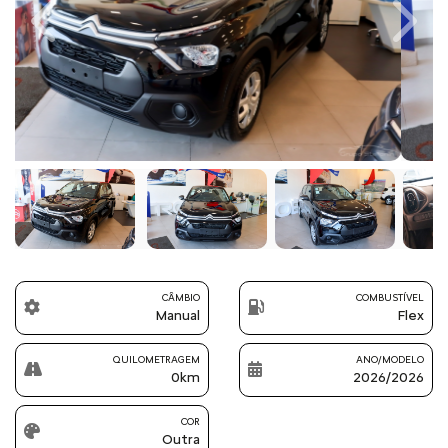
Previous
Next
CÂMBIO
COMBUSTÍVEL
Manual
Flex
QUILOMETRAGEM
ANO/MODELO
0km
2026/2026
COR
Outra