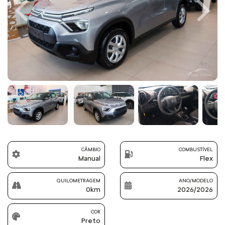
Previous
Next
CÂMBIO
COMBUSTÍVEL
Manual
Flex
QUILOMETRAGEM
ANO/MODELO
0km
2026/2026
COR
Preto