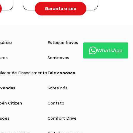
Garanta o seu
sórcio
Estoque Novos
WhatsApp
uros
Seminovos
ulador de Financiamento
Fale conosco
 vendas
Sobre nós
oën Citizen
Contato
isões
Comfort Drive