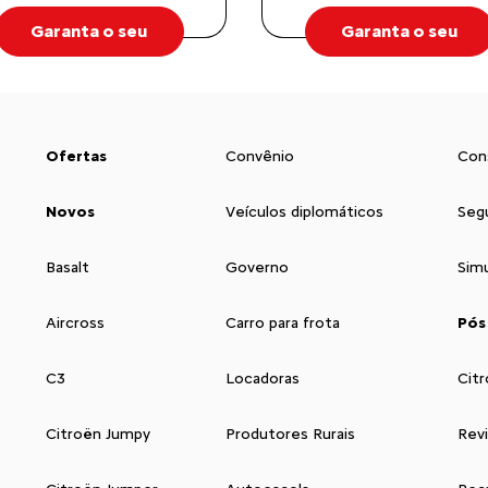
Garanta o seu
Garanta o seu
Ofertas
Convênio
Con
Novos
Veículos diplomáticos
Seg
Basalt
Governo
Sim
Aircross
Carro para frota
Pós
C3
Locadoras
Citr
Citroën Jumpy
Produtores Rurais
Rev