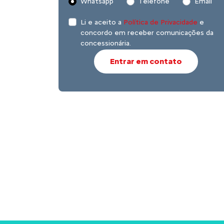
Whatsapp
Telefone
Email
Li e aceito a
Política de Privacidade
e
concordo em receber comunicações da
concessionária.
Entrar em contato