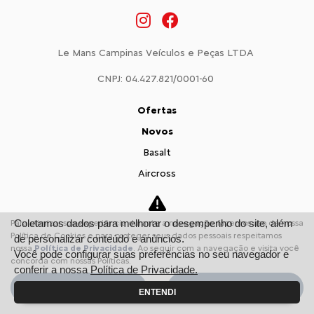
Le Mans Campinas Veículos e Peças LTDA
CNPJ: 04.427.821/0001-60
Ofertas
Novos
Basalt
Aircross
C3
Citroën Jumpy
Coletamos dados para melhorar o desempenho do site, além
Para otimizar sua experiência durante a navegação, fazemos uso de nossa
Citroën Jumper
Política de Cookies e para proteger seus dados pessoais respeitamos
de personalizar conteúdo e anúncios.
nossa
Política de Privacidade
. Ao seguir com a navegação e visita você
Você pode configurar suas preferências no seu navegador e
Vendas Diretas
concorda com nossas Políticas.
conferir a nossa
Política de Privacidade.
Pequenas Empresas
Aceitar
Recusar
ENTENDI
Profissionais autônomos