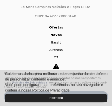
Le Mans Campinas Veículos e Peças LTDA
CNPJ: 04.427.821/0001-60
Ofertas
Novos
Basalt
Aircross
C3
Citroën Jumpy
Citroën Jumper
Coletamos dados para melhorar o desempenho do site, além
Para otimizar sua experiência durante a navegação, fazemos uso de nossa
Política de Cookies e para proteger seus dados pessoais respeitamos
de personalizar conteúdo e anúncios.
Vendas Diretas
nossa
Política de Privacidade
. Ao seguir com a navegação e visita você
Você pode configurar suas preferências no seu navegador e
Pequenas Empresas
concorda com nossas Políticas.
conferir a nossa
Política de Privacidade.
Profissionais autônomos
Aceitar
Recusar
ENTENDI
Convênio
Veículos diplomáticos