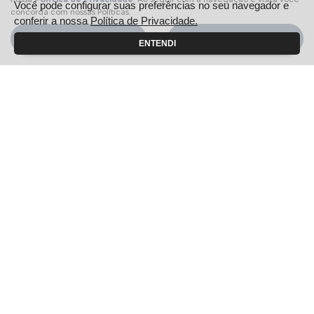
Você pode configurar suas preferências no seu navegador e
Pequenas Empresas
concorda com nossas Políticas.
conferir a nossa
Política de Privacidade.
Profissionais autônomos
Aceitar
Recusar
ENTENDI
Convênio
Veículos diplomáticos
Governo
Carro para frota
Locadoras
Produtores Rurais
Autoescola
Taxistas e Motoristas de Aplicativo
Citroën para Todos
Soluções financeiras
Consórcio
Seguros
Simulador de Financiamento