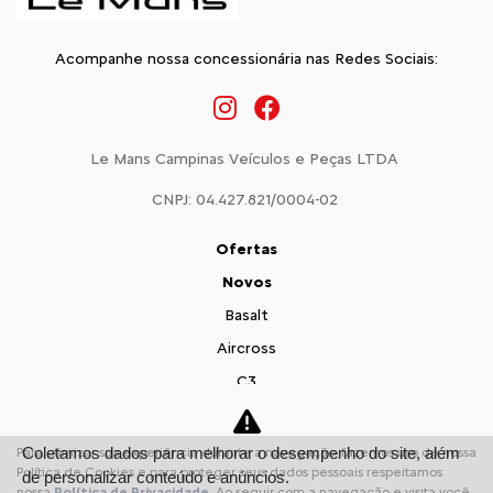
Acompanhe nossa concessionária nas Redes Sociais:
Le Mans Campinas Veículos e Peças LTDA
CNPJ: 04.427.821/0004-02
Ofertas
Novos
Basalt
Aircross
C3
Citroën Jumpy
Citroën Jumper
Coletamos dados para melhorar o desempenho do site, além
Para otimizar sua experiência durante a navegação, fazemos uso de nossa
Política de Cookies e para proteger seus dados pessoais respeitamos
de personalizar conteúdo e anúncios.
Vendas Diretas
nossa
Política de Privacidade
. Ao seguir com a navegação e visita você