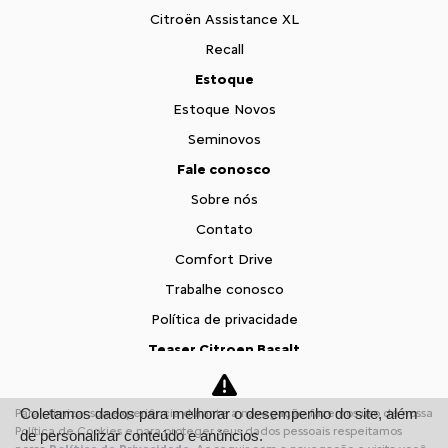
Citroën Assistance XL
Recall
Estoque
Estoque Novos
Seminovos
Fale conosco
Sobre nós
Contato
Comfort Drive
Trabalhe conosco
Política de privacidade
Teaser Citroen Basalt
Desacelere. Seu bem maior é a vida.
Coletamos dados para melhorar o desempenho do site, além
Para otimizar sua experiência durante a navegação, fazemos uso de nossa
Política de Cookies e para proteger seus dados pessoais respeitamos
de personalizar conteúdo e anúncios.
Desenvolvido pela DEALERSPACE ® Direitos Reservados.